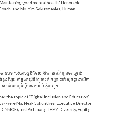
 “Maintaining good mental health“ Honorable
e Coach, and Ms. Yim Sokunmealea, Human
ោមប្រធានបទ “បរិយាបន្នឌីជីថល និងការអប់រំ” ក្រោមគម្រោង
ររូបនៅក្នុងកម្មវិធីវិទ្យុនេះ គឺ កញ្ញា នាក់ សុគន្ធា នាយិកា
ឯកទេស បរិយាបន្ននៃអ៊ីមផេកហាប់ ភ្នំពេញ៕
r the topic of “Digital Inclusion and Education”
how were Ms. Neak Sokunthea, Executive Director
(CCYMCR), and Pichmony THAY, Diversity, Equity