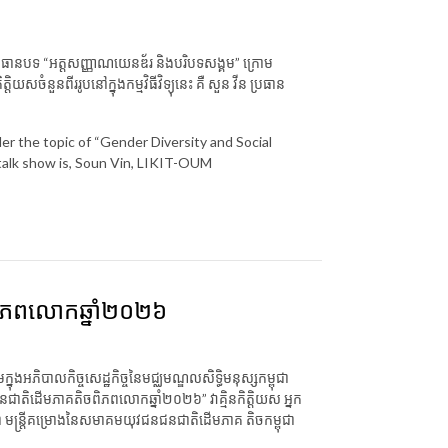
ប្រធានបទ
“
អត្តសញ្ញាណយេនឌ័រ និងបរិបទសង្គម
”
ក្រោម
កិត្តិយសចំនួនពីររូបនៅក្នុងកម្មវិធីវិទ្យុនេះ
គឺ
សួន វីន ប្រធាន
r the topic of “Gender Diversity and Social
talk show is, Soun Vin, LIKIT-OUM
ចពិភពលោកឆ្នាំ២០២៦
្នុងអភិបាលកិច្ចសេដ្ឋកិច្ចនៃមជ្ឈមណ្ឌលសិទ្ធិមនុស្សកម្ពុជា
តរជាតិជនជាតិដើមភាគតិចពិភពលោកឆ្នាំ២០២៦” វាគ្មិនកិត្តិយស អ្នក
ភា មន្រ្តីគម្រោងនៃសមាគមយុវជនជនជាតិដើមភាគ តិចកម្ពុជា