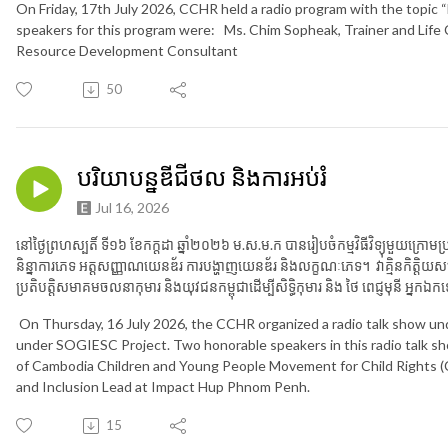
On Friday, 17th July 2026, CCHR held a radio program with the topic
speakers for this program were: Ms. Chim Sopheak, Trainer and Lif
Resource Development Consultant
50
បរិយាបន្នឌីជីថល និងការអប់រំ
Jul 16, 2026
នៅថ្ងៃព្រហស្បតិ៍ ទី១៦ ខែកក្តដា ឆ្នាំ២០២៦​ ម.ស.ម.ក​ បានរៀបចំកម្មវិធីវិទ្យុមួយក្រ
និន្នាការភេទ អត្តសញ្ញាណយេនឌ័រ ការបង្ហាញយេនឌ័រ និងលក្ខណៈភេទ។ វាគ្មិនកិត្តិយសចំនួនពី
ប្រតិបត្តិសមាគមចលនាកុមារ និងយុវជនកម្ពុជាដើម្បីសិទ្ធិកុមារ និង ថៃ ពេជ្ញមុនី អ្នក
On Thursday, 16 July 2026, the CCHR organized a radio talk show unde
under SOGIESC Project. Two honorable speakers in this radio talk s
of Cambodia Children and Young People Movement for Child Rights 
and Inclusion Lead at Impact Hup Phnom Penh.
15