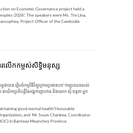
ction on Economic Governance project held a
 Peoples-2026". The speakers were Ms. Tre Lina,
ansophea, Project Officer of the Cambodia
ារលើកកម្ពស់សិទ្ធិមនុស្ស
ម្ពុជាបាន រៀបចំ​កម្ម​វិធី​​វិទ្យុ​​ក្រោមប្រធានបទ“ការប្រឈមរបស់
៉ាប់ នាយិកាប្រតិបត្តិនៃអង្គការក្លាហាន និងលោក ស៊ុំ ចន្ទគា អ្នក
Maintaining good mental health“Honorable
Organization, and Mr. Soum Chankea, Coordinator
HOC) in Banteay Meanchey Province.