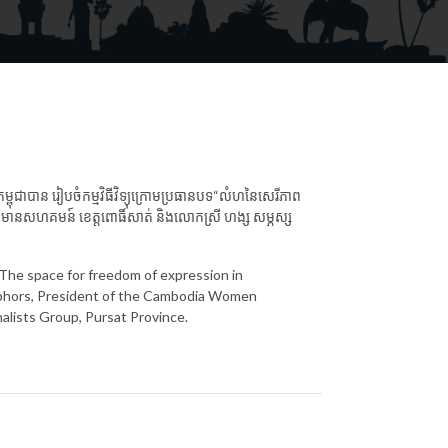
ម្ពុជាបាន រៀបចំ​កម្ម​វិធី​​វិទ្យុ​​ក្រោមប្រធានបទ“លំហនៃសេរីភាព
ារព័ត៌មានសហគមន៍ ខេត្តពោធិ៍សាត់ និងលោកស្រី ហង្ស សម្ភស្ស
“The space for freedom of expression in
mphors, President of the Cambodia Women
nalists Group, Pursat Province.